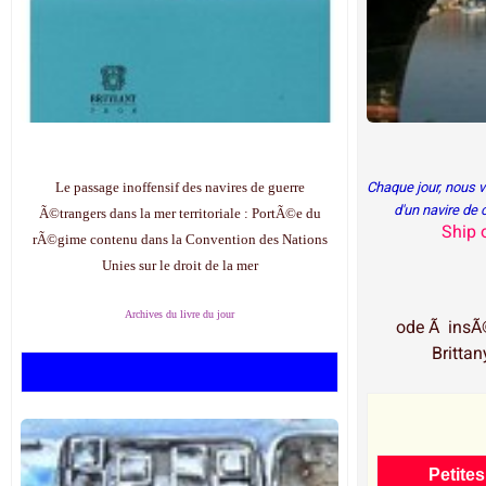
Le passage inoffensif des navires de guerre
Chaque jour, nous 
d'un navire de
Ã©trangers dans la mer territoriale : PortÃ©e du
Ship 
rÃ©gime contenu dans la Convention des Nations
Unies sur le droit de la mer
Archives du livre du jour
ode Ã insÃ©
Brittany
Petite