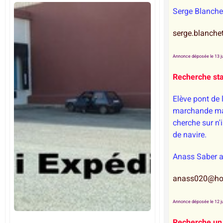
Serge Blanche
serge.blanche
Annonce déposée le 13 ju
Recherche st
Elève pont de 
marchande mar
cherche sur n'
de navire.
Anass Saber 
anass020@ho
Annonce déposée le 12 ju
Recherche un