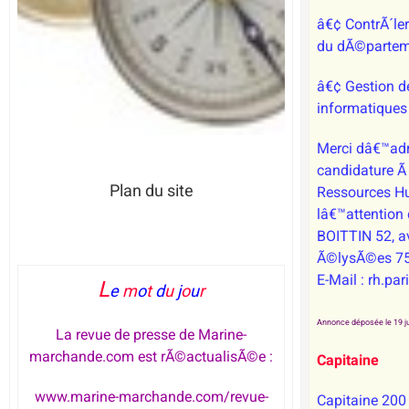
â€¢ ContrÃ´le
du dÃ©partem
â€¢ Gestion d
informatiques
Merci dâ€™adr
candidature Ã 
Plan du site
Ressources H
lâ€™attention
BOITTIN 52, a
Ã©lysÃ©es 75
E-Mail : rh.pa
L
e
m
o
t
d
u
j
o
u
r
Annonce déposée le 19 ju
La revue de presse de Marine-
marchande.com est rÃ©actualisÃ©e :
Capitaine
www.marine-marchande.com/revue-
Capitaine 20