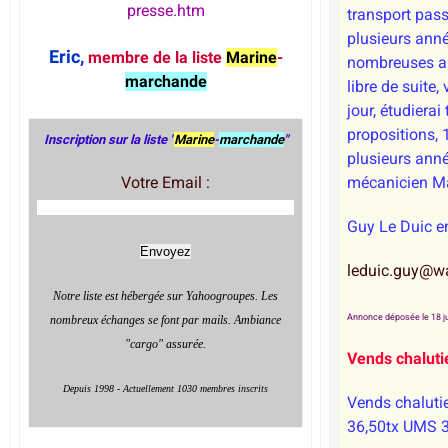
presse.htm
transport passa
plusieurs anné
Eric,
membre de la liste
Marine
-
nombreuses an
marchande
libre de suite,
jour, étudierai
propositions
Inscription sur la liste
"
Marine
-
marchande
"
plusieurs an
Votre Email :
mécanicien M
Guy Le Duic e
leduic.guy@w
Notre liste est hébergée sur Yahoogroupes. Les
Annonce déposée le 18 ju
nombreux échanges se font par mails. Ambiance
"cargo" assurée.
Vends chaluti
Depuis 1998 - Actuellement 1030 membres inscrits
Vends chaluti
36,50tx UMS