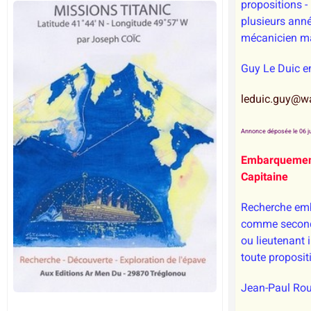
propositions
plusieurs an
mécanicien m
Guy Le Duic e
leduic.guy@w
Annonce déposée le 06 ju
Embarquemen
Capitaine
Recherche em
comme second
ou lieutenant i
toute proposit
Jean-Paul Rou