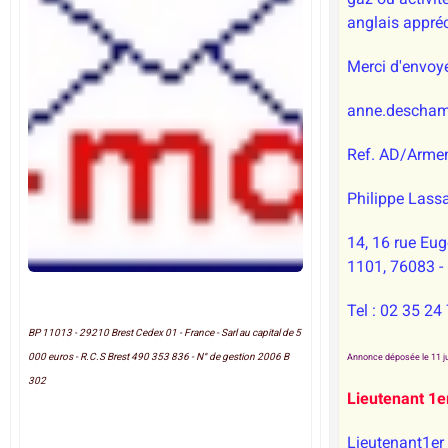
anglais appréc
Merci d'envoy
anne.descham
Ref. AD/Arme
Philippe Lassa
14, 16 rue Eu
1101, 76083 -
Tel : 02 35 24
BP 11013 - 29210 Brest Cedex 01 - France - Sarl au capital de 5
000 euros - R.C.S Brest 490 353 836 - N° de gestion 2006 B
Annonce déposée le 11 ju
302
Lieutenant 1e
Lieutenant1er 