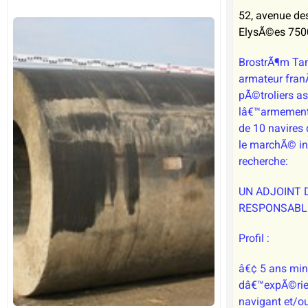
52, avenue d
ElysÃ©es 750
BrostrÃ¶m Ta
armateur fran
pÃ©troliers a
lâ€™armement
de 10 navires
le marchÃ© int
recherche:
UN ADJOINT 
RESPONSABL
Profil :
â€¢ 5 ans mi
dâ€™expÃ©rie
navigant et/o