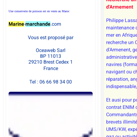
d'Armement
Une conserverie de poisson est en vente au Maroc
Philippe Lassa
Marine
-
marchande
.com
maintenance d
mer en Afrique
Vous est proposé par
recherche un 
d'Armenent, ge
Oceaweb Sarl
BP 11013
administrativ
29210 Brest Cedex 1
navires (forma
France
navigant ou c
réparation, an
Tel : 06 66 98 34 00
indispensable
Et ausi pour 
contrat ENIM 
Commandants
brevets illimi
UMS/KW, expér
gaz ou activit