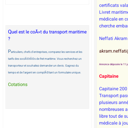
certificats va
Livret maritime
médicale en co
cherche emba
Q
uel est le coÃ»t du transport maritime
Neffati Akram
?
akram.neffat
P
articuliers, chefs d'entreprises, comparez les services et les
tarifs des sociÃ©tÃ©s de fret maritime. Vous recherchez un
Annonce déposée le 11 ju
transporteur et souhaitez demander un devis. Gagnez du
temps et de l'argent en complÃ©tant un formulaire unique.
Capitaine
Cotations
Capitaine 200
Transport pass
plusieurs anné
nombreuses an
libre tout de su
médicale à jou