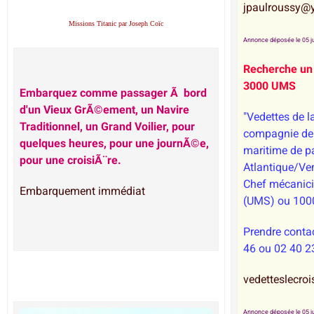
jpaulroussy@y
Missions Titanic par Joseph Coïc
Annonce déposée le 05 ju
Recherche un
3000 UMS
Embarquez comme passager Ã bord
d'un Vieux GrÃ©ement, un Navire
"Vedettes de la
Traditionnel, un Grand Voilier, pour
compagnie de 
quelques heures, pour une journÃ©e,
maritime de p
pour une croisiÃ¨re.
Atlantique/Ve
Chef mécanic
Embarquement immédiat
(UMS) ou 100
Prendre conta
46 ou 02 40 2
vedetteslecro
Annonce déposée le 05 ju