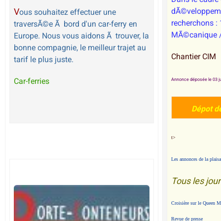
V
dÃ©veloppem
ous souhaitez effectuer une
recherchons : 
traversÃ©e Ã bord d'un car-ferry en
MÃ©canique /
Europe. Nous vous aidons Ã trouver, la
bonne compagnie, le meilleur trajet au
Chantier CIM
tarif le plus juste.
Car-ferries
Annonce déposée le 03 ju
Dépot d
t>
Les annonces de la plais
Tous les jou
Croisière sur le Queen M
Revue de presse