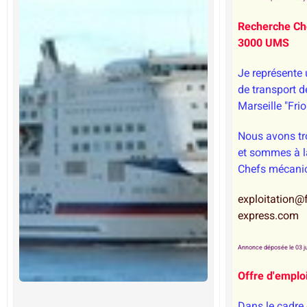
Recherche Ch
3000 UMS
Je représente
de transport d
Marseille "Frio
Nous avons tr
et sommes à l
Chefs mécani
exploitation@fr
express.com
Annonce déposée le 03 ju
Offre d'emplo
Dans le cadre 