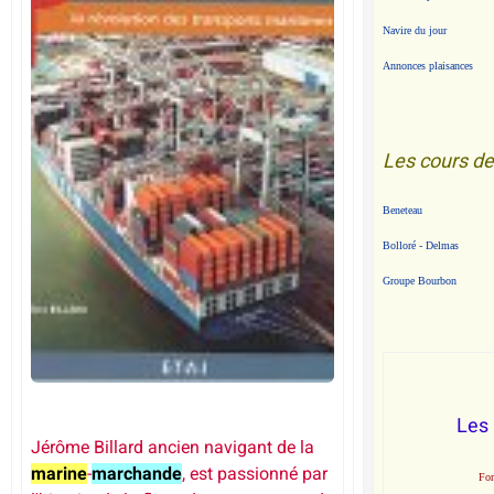
Navire du jour
Annonces plaisances
Les cours de
Beneteau
Bolloré - Delmas
Groupe Bourbon
Les
Jérôme Billard ancien navigant de la
marine
-
marchande
, est passionné par
Fo