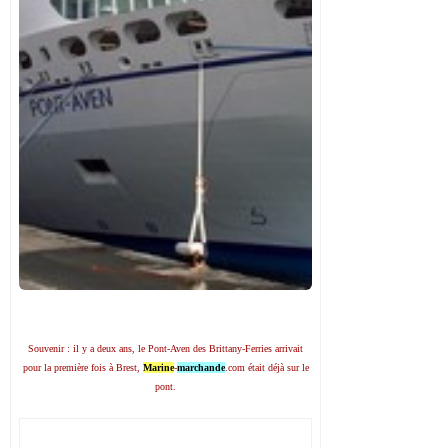
Souvenir : il y a deux ans, le Pont-Aven des Brittany-Ferries arrivait
pour la première fois à Brest,
Marine
-
marchande
.com était déjà sur le
pont.