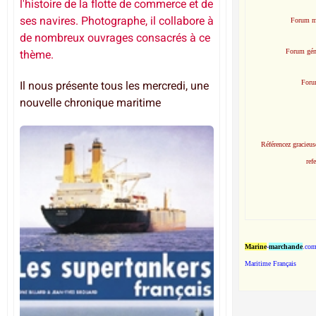
l'histoire de la flotte de commerce et de
ses navires. Photographe, il collabore à
Forum m
de nombreux ouvrages consacrés à ce
Forum gén
thème.
Foru
Il nous présente tous les mercredi, une
nouvelle chronique maritime
Référencez gracieus
ref
Marine
-
marchande
.com
Maritime Français